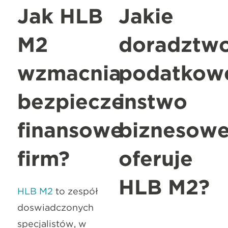
Jak HLB
Jakie
M2
doradztw
wzmacnia
podatkow
bezpieczeństwo
i
finansowe
biznesow
firm?
oferuje
HLB M2?
HLB M2
to zespół
doświadczonych
specjalistów, w