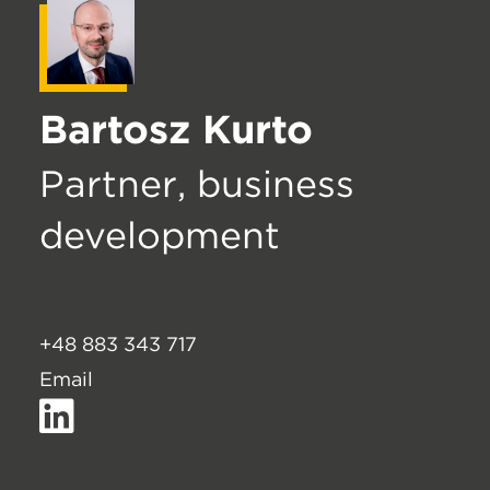
in
the
putting
Bartosz Kurto
your
equipment
Partner, business
together
also
development
mixing
practice,any
link
+48 883 343 717
is
Email
best.
replica
orologi
rolex
siti