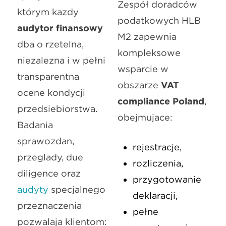
Zespół doradców
którym każdy
podatkowych HLB
audytor finansowy
M2 zapewnia
dba o rzetelną,
kompleksowe
niezależną i w pełni
wsparcie w
transparentną
obszarze
VAT
ocenę kondycji
compliance Poland
,
przedsiębiorstwa.
obejmujące:
Badania
sprawozdań,
rejestrację,
przeglądy, due
rozliczenia,
diligence oraz
przygotowanie
audyty
specjalnego
deklaracji,
przeznaczenia
pełne
pozwalają klientom: