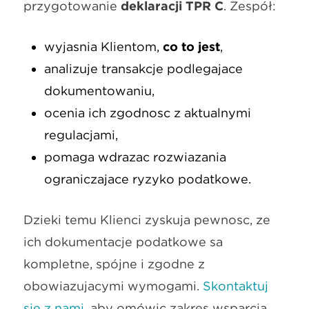
przygotowanie
deklaracji TPR C
. Zespół:
wyjaśnia Klientom,
co to jest
,
analizuje transakcje podlegające
dokumentowaniu,
ocenia ich zgodność z aktualnymi
regulacjami,
pomaga wdrażać rozwiązania
ograniczające ryzyko podatkowe.
Dzięki temu Klienci zyskują pewność, że
ich dokumentacje podatkowe są
kompletne, spójne i zgodne z
obowiązującymi wymogami.
Skontaktuj
się z nami
, aby omówić zakres wsparcia