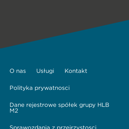
sicuri
for
sale
has
the
mind
with
bravery
O nas
Usługi
Kontakt
and
courage.shoppers
Polityka prywatności
are
not
Dane rejestrowe spółek grupy HLB
M2
able
to
Sprawozdania z przejrzystości
get