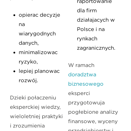
raportowanie
dla firm
opierać decyzje
działających w
na
Polsce i na
wiarygodnych
rynkach
danych,
zagranicznych.
minimalizować
ryzyko,
W ramach
lepiej planować
doradztwa
rozwój.
biznesowego
eksperci
Dzięki połączeniu
przygotowują
eksperckiej wiedzy,
pogłębione analizy
wieloletniej praktyki
finansowe, wyceny
i zrozumienia
przedsiębiorstw i