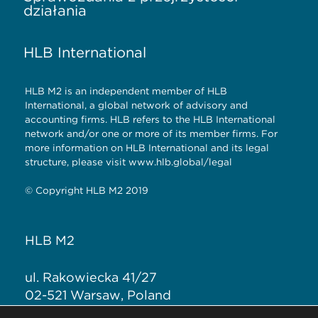
działania
the
very
HLB International
best
services
HLB M2 is an independent member of HLB
are
International, a global network of advisory and
accounting firms. HLB refers to the HLB International
the
network and/or one or more of its member firms. For
luxury
more information on HLB International and its legal
structure, please visit www.hlb.global/legal
of
wholesale
© Copyright HLB M2 2019
cheap
van
HLB M2
cleef
arpels
ul. Rakowiecka 41/27
for
02-521 Warsaw, Poland
T: + 48 883 343 717
sale.merely