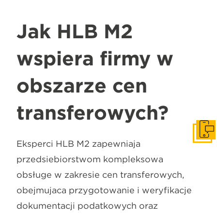
Jak HLB M2
wspiera firmy w
obszarze cen
transferowych?
Zapr
Eksperci HLB M2 zapewniają
przedsiębiorstwom kompleksową
obsługę w zakresie cen transferowych,
obejmującą przygotowanie i weryfikację
dokumentacji podatkowych oraz