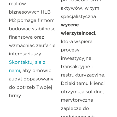
realiów
aktywów, w tym
biznesowych HLB
specjalistyczną
M2 pomaga firmom
wycenę
budować stabilność
wierzytelności
,
finansową oraz
która wspiera
wzmacniać zaufanie
procesy
interesariuszy.
inwestycyjne,
Skontaktuj się z
transakcyjne i
nami
, aby omówić
restrukturyzacyjne.
audyt dopasowany
Dzięki temu klienci
do potrzeb Twojej
otrzymują solidne,
firmy.
merytoryczne
zaplecze do
podejmowania