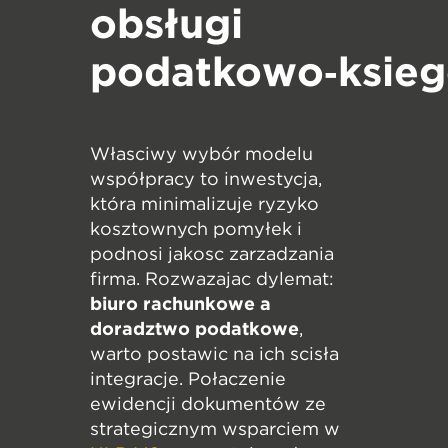
obsługi
podatkowo‑księg
Właściwy wybór modelu
współpracy to inwestycja,
która minimalizuje ryzyko
kosztownych pomyłek i
podnosi jakość zarządzania
firmą. Rozważając dylemat:
biuro rachunkowe a
doradztwo podatkowe
,
warto postawić na ich ścisłą
integrację. Połączenie
ewidencji dokumentów ze
strategicznym wsparciem w