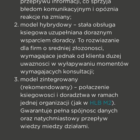
przepływu informacji, co sprzyja
błędom komunikacyjnym i opóźnia
reakcję na zmiany;
model hybrydowy – stała obsługa
księgowa uzupełniana doraźnym
wsparciem doradcy. To rozwiązanie
dla firm o średniej złożoności,
wymagające jednak od klienta dużej
uważności w wyłapywaniu momentów
wymagających konsultacji;
model zintegrowany
(rekomendowany) – połączenie
księgowości i doradztwa w ramach
jednej organizacji (jak w
HLB M2
).
Gwarantuje pełną spójność danych
oraz natychmiastowy przepływ
wiedzy między działami.