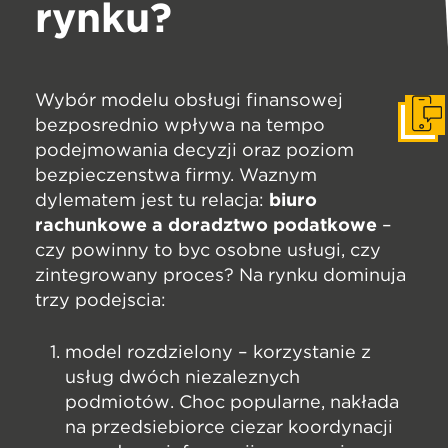
rynku?
Wybór modelu obsługi finansowej
bezpośrednio wpływa na tempo
Zapr
podejmowania decyzji oraz poziom
bezpieczeństwa firmy. Ważnym
dylematem jest tu relacja:
biuro
rachunkowe a doradztwo podatkowe
–
czy powinny to być osobne usługi, czy
zintegrowany proces? Na rynku dominują
trzy podejścia:
model rozdzielony – korzystanie z
usług dwóch niezależnych
podmiotów. Choć popularne, nakłada
na przedsiębiorcę ciężar koordynacji