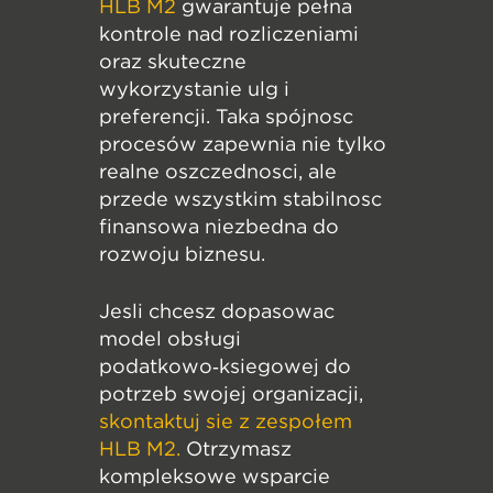
HLB M2
gwarantuje pełną
kontrolę nad rozliczeniami
oraz skuteczne
wykorzystanie ulg i
preferencji. Taka spójność
procesów zapewnia nie tylko
realne oszczędności, ale
przede wszystkim stabilność
finansową niezbędną do
rozwoju biznesu.
Jeśli chcesz dopasować
model obsługi
podatkowo‑księgowej do
potrzeb swojej organizacji,
skontaktuj się z zespołem
HLB M2.
Otrzymasz
kompleksowe wsparcie