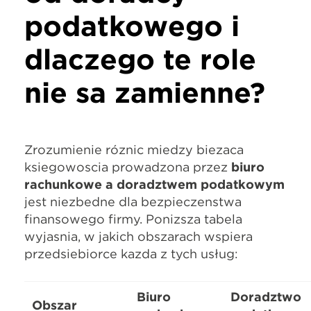
podatkowego i
dlaczego te role
nie są zamienne?
Zrozumienie różnic między bieżącą
księgowością prowadzoną przez
biuro
rachunkowe a doradztwem podatkowym
jest niezbędne dla bezpieczeństwa
finansowego firmy. Poniższa tabela
wyjaśnia, w jakich obszarach wspiera
przedsiębiorcę każda z tych usług:
Biuro
Doradztwo
Obszar