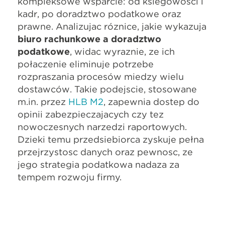
kompleksowe wsparcie: od księgowości i
kadr, po doradztwo podatkowe oraz
prawne. Analizując różnice, jakie wykazują
biuro rachunkowe a doradztwo
podatkowe
, widać wyraźnie, że ich
połączenie eliminuje potrzebę
rozpraszania procesów między wielu
dostawców. Takie podejście, stosowane
m.in. przez
HLB M2
, zapewnia dostęp do
opinii zabezpieczających czy też
nowoczesnych narzędzi raportowych.
Dzięki temu przedsiębiorca zyskuje pełną
przejrzystość danych oraz pewność, że
jego strategia podatkowa nadąża za
tempem rozwoju firmy.