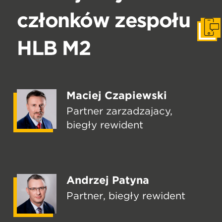
członków zespołu
Zapr
HLB M2
Maciej Czapiewski
Partner zarządzający,
biegły rewident
Andrzej Patyna
Partner, biegły rewident